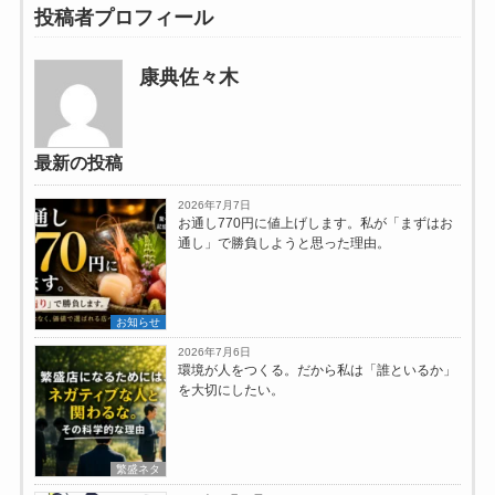
投稿者プロフィール
康典佐々木
最新の投稿
2026年7月7日
お通し770円に値上げします。私が「まずはお
通し」で勝負しようと思った理由。
お知らせ
2026年7月6日
環境が人をつくる。だから私は「誰といるか」
を大切にしたい。
繁盛ネタ