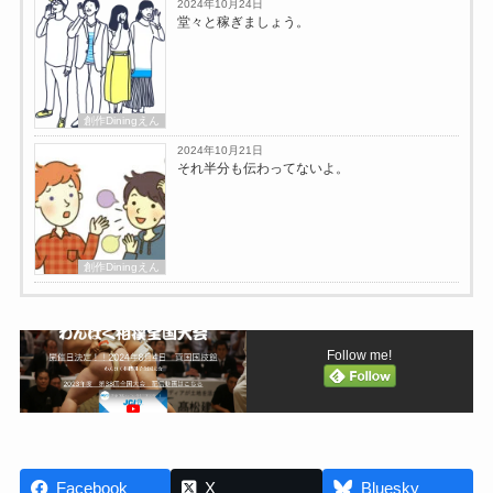
2024年10月24日
堂々と稼ぎましょう。
創作Diningえん
2024年10月21日
それ半分も伝わってないよ。
創作Diningえん
Follow me!
Facebook
X
Bluesky